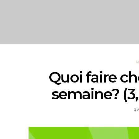
L
Quoi faire ch
semaine? (3, 
3 