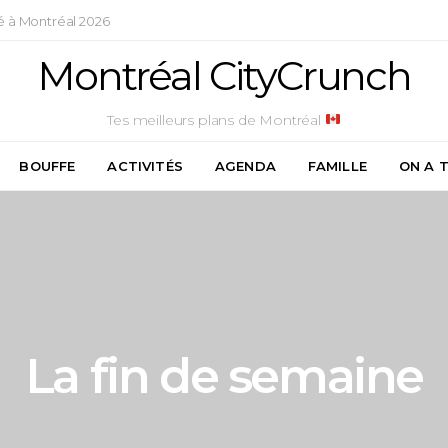
é à Montréal 2026
Montréal CityCrunch
Tes meilleurs plans de Montréal
BOUFFE
ACTIVITÉS
AGENDA
FAMILLE
ON A 
La fin de semaine
304 POSTS