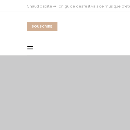
Chaud patate ➔ Ton guide des festivals de musique d’ét
SOUSCRIRE