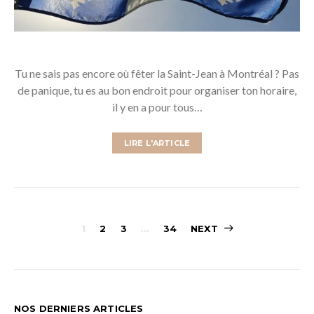
Tu ne sais pas encore où fêter la Saint-Jean à Montréal ? Pas
de panique, tu es au bon endroit pour organiser ton horaire,
il y en a pour tous…
LIRE L'ARTICLE
Pagination
1
2
3
…
34
NEXT
des
publications
NOS DERNIERS ARTICLES