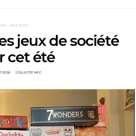
FUN
ON A TESTÉ
es jeux de société
 cet été
ET 2026
COLLECTIF MCC