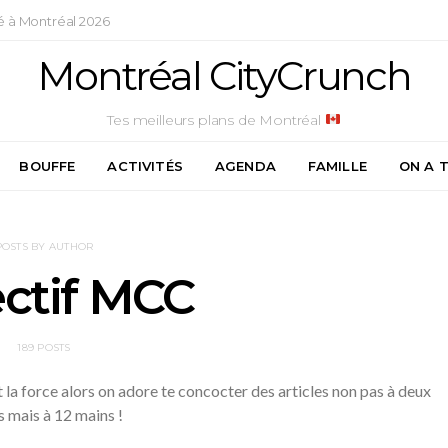
é à Montréal 2026
Montréal CityCrunch
Tes meilleurs plans de Montréal
BOUFFE
ACTIVITÉS
AGENDA
FAMILLE
ON A 
POSTS BY AUTHOR
ectif MCC
189 POSTS
 la force alors on adore te concocter des articles non pas à deux
 mais à 12 mains !