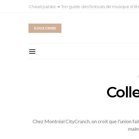
Chaud patate ➔ Ton guide des festivals de musique d’ét
SOUSCRIRE
Coll
Chez Montréal CityCrunch, on croit que l'union fait
mains