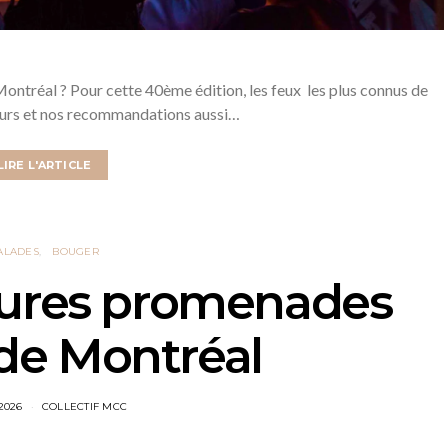
 Montréal ? Pour cette 40ème édition, les feux les plus connus de
ours et nos recommandations aussi…
LIRE L'ARTICLE
ALADES
BOUGER
eures promenades
de Montréal
 2026
COLLECTIF MCC