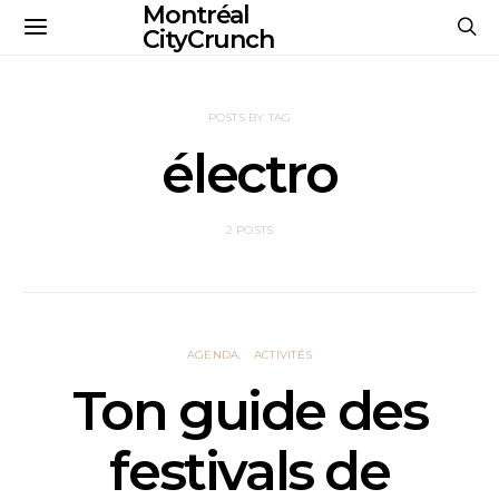
Montréal
CityCrunch
POSTS BY TAG
électro
2 POSTS
AGENDA
ACTIVITÉS
Ton guide des
festivals de