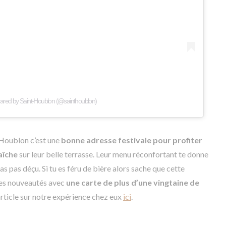
hared by Saint-Houblon (@sainthoublon)
-Houblon c’est une
bonne adresse festivale pour profiter
aîche
sur leur belle terrasse. Leur menu réconfortant te donne
ras pas déçu. Si tu es féru de bière alors sache que cette
des nouveautés avec
une carte de plus d’une vingtaine de
rticle sur notre expérience chez eux
ici
.