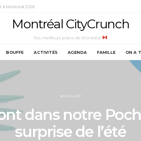
é à Montréal 2026
Montréal CityCrunch
Tes meilleurs plans de Montréal
BOUFFE
ACTIVITÉS
AGENDA
FAMILLE
ON A 
NON CLASSÉ
sont dans notre Poc
surprise de l’été