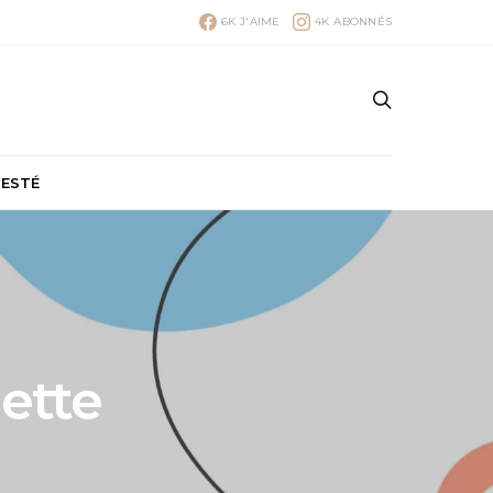
6K
J'AIME
4K
ABONNÉS
TESTÉ
hette