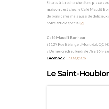
Si tu es à la recherche d’une
place co
maison
c’est chez le Café Maudit Bon
de bons cafés mais aussi de délicieu
notre article spécial
ici
.
Café Maudit Bonheur
?1129 Rue Bélanger, Montréal, QC 
? Du mercredi au lundi de 7h à 16h (s
Facebook
|
Instagram
Le Saint-Houblo