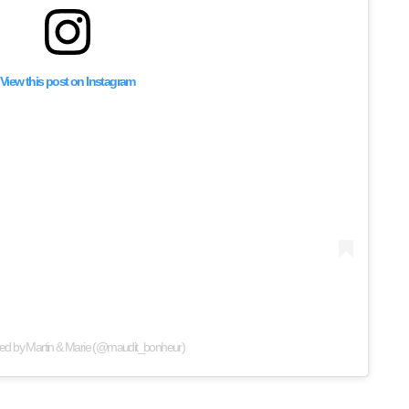
View this post on Instagram
red by Martin & Marie (@maudit_bonheur)