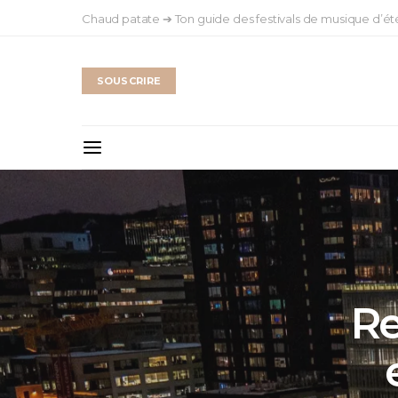
Chaud patate ➔ Ton guide des festivals de musique d’ét
SOUSCRIRE
Re