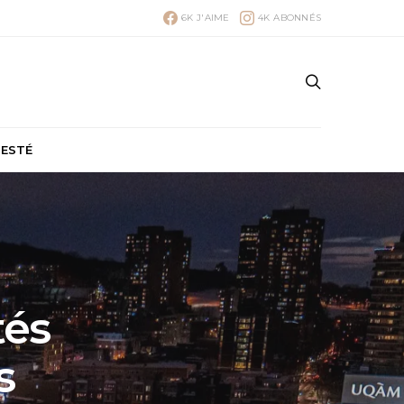
6K
J'AIME
4K
ABONNÉS
TESTÉ
tés
s