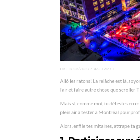
FACEBOOK/VICTOR DIAZ-LAMICH
Allô les ratons! La relâche est là, so
l’air et faire autre chose que scrolle
Mais si, comme moi, tu détestes errer de
plein air à tester à Montréal pour pro
Alors, enfile tes mitaines, attrape ta 