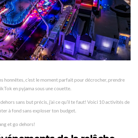
yons honnêtes, c’est le moment parfait pour décrocher, prendre
r TikTok en pyjama sous une couette.
hors sans but précis, j’ai ce qu’il te faut! Voici 10 activités de
fiter à fond sans exploser ton budget.
gang et go dehors!