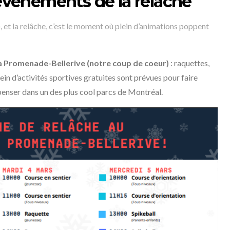
 événements de la relâche
), et la relâche, c’est le moment où plein d’animations poppent
la Promenade-Bellerive (notre coup de coeur)
: raquettes,
ein d’activités sportives gratuites sont prévues pour faire
penser dans un des plus cool parcs de Montréal.