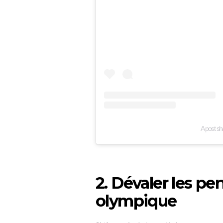
A post s
2. Dévaler les p
olympique