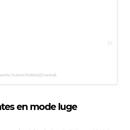
hared by Tourisme Montréal (@montreal)
entes en mode luge