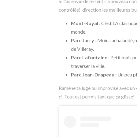
Si t’as envie de te sentir à nouveau co
contrôlée), direction les meilleures b
Mont-Royal
: C’est LA classiqu
monde.
Parc Jarry
: Moins achalandé, m
de Villeray.
Parc Lafontaine
: Petit mais pr
traverser la ville.
Parc Jean-Drapeau :
Un peu plu
Ramène ta luge ou improvise avec un v
ci. Tout est permis tant que ça glisse!