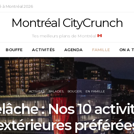
é à Montréal 2026
Montréal CityCrunch
Tes meilleurs plans de Montréal
BOUFFE
ACTIVITÉS
AGENDA
FAMILLE
ON A 
ACTIVITÉS
BALADES
BOUGER
EN FAMILLE
lâche : Nos 10 activi
extérieures préférée