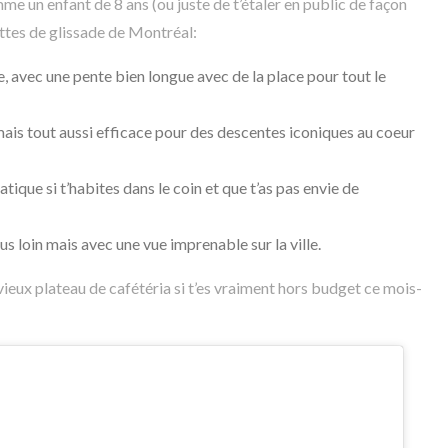
mme un enfant de 8 ans (ou juste de t’étaler en public de façon
uttes de glissade de Montréal:
e, avec une pente bien longue avec de la place pour tout le
ais tout aussi efficace pour des descentes iconiques au coeur
atique si t’habites dans le coin et que t’as pas envie de
s loin mais avec une vue imprenable sur la ville.
ieux plateau de cafétéria si t’es vraiment hors budget ce mois-