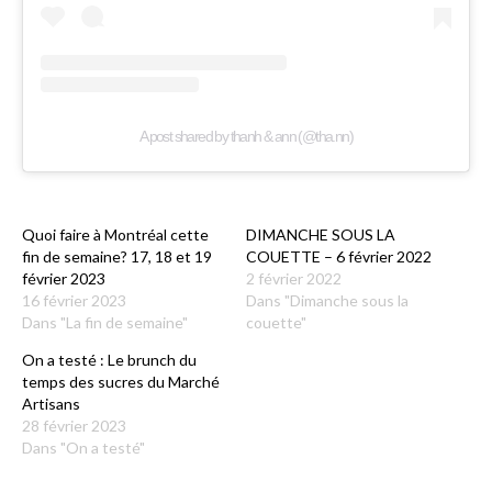
A post shared by thanh & ann (@tha.nn)
Quoi faire à Montréal cette
DIMANCHE SOUS LA
fin de semaine? 17, 18 et 19
COUETTE – 6 février 2022
février 2023
2 février 2022
16 février 2023
Dans "Dimanche sous la
Dans "La fin de semaine"
couette"
On a testé : Le brunch du
temps des sucres du Marché
Artisans
28 février 2023
Dans "On a testé"