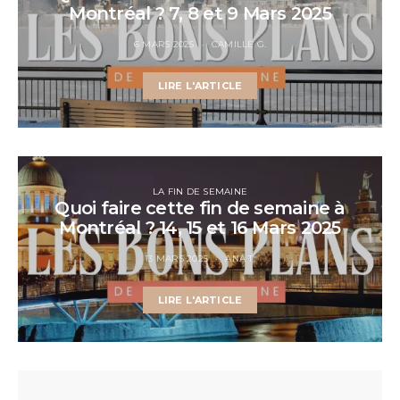
Montréal ? 7, 8 et 9 Mars 2025
6 MARS 2025
CAMILLE G.
LIRE L'ARTICLE
LA FIN DE SEMAINE
Quoi faire cette fin de semaine à
Montréal ? 14, 15 et 16 Mars 2025
13 MARS 2025
ANA T.
LIRE L'ARTICLE