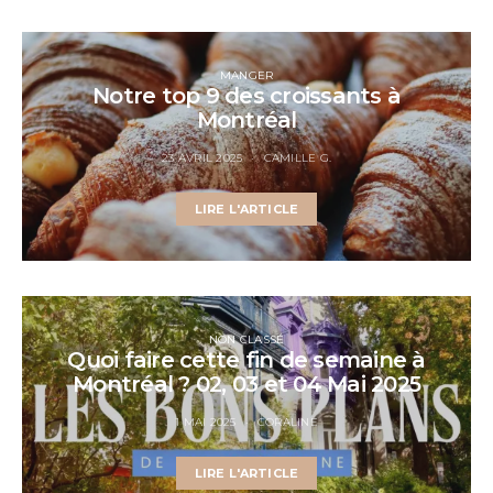
MANGER
Notre top 9 des croissants à
Montréal
23 AVRIL 2025
CAMILLE G.
LIRE L'ARTICLE
NON CLASSÉ
Quoi faire cette fin de semaine à
Montréal ? 02, 03 et 04 Mai 2025
1 MAI 2025
CORALINE
LIRE L'ARTICLE