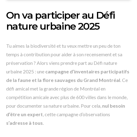
On va participer au Défi
nature urbaine 2025
Tu aimes la biodiversité et tu veux mettre un peu de ton
temps à contribution pour aider à son recensement et sa
préservation ? Alors viens prendre part au Défi nature
urbaine 2025 : une
campagne d’inventaires participatifs
de la faune et la flore sauvages du Grand Montréal
. Ce
défi amical met la grande région de Montréal en
compétition amicale avec plus de 600 villes dans le monde,
pour documenter sa nature urbaine. Pour cela,
nul besoin
d’être un expert
, cette campagne d’observations
s’adresse à tous
.