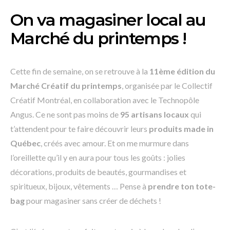
On va magasiner local au
Marché du printemps !
Cette fin de semaine, on se retrouve à la
11ème édition du
Marché Créatif du printemps
, organisée par le Collectif
Créatif Montréal, en collaboration avec le Technopôle
Angus. Ce ne sont pas moins de
95 artisans locaux
qui
t’attendent pour te faire découvrir leurs
produits made in
Québec
, créés avec amour. Et on me murmure dans
l’oreillette qu’il y en aura pour tous les goûts : jolies
décorations, produits de beautés, gourmandises et
spiritueux, bijoux, vêtements … Pense à
prendre ton tote-
bag
pour magasiner sans créer de déchets !