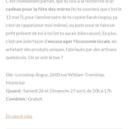
C’est l’événement parfait, que tu sois à la recherche d’un
cadeau pour la fête des mères
(tu te souviens que c’est le
12 mai ?), pour l’anniversaire de ta copine Sarah (oupsy, ça
c’est un rappel pour moi-même), ou juste pour te faire un
petit présent de toi à toi (et tu aurais bien raison). En plus,
c’est une jolie façon d’
encourager l’économie locale
, en
achetant des produits uniques, fabriqués par des artisans
québécois. On se voit là bas ?
Où :
Locoshop Angus, 2600 rue William-Tremblay,
Montréal
Quand :
Samedi 26 et Dimanche 27 avril, de 10h à 17h
Combien :
Gratuit
En savoir plus