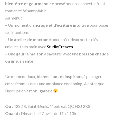
bien-être et gourmandise
pensé pour reconnecter à soi
tout en te faisant plaisir.
Au menu :
– Un moment d’
ancrage et d’écriture intuitive
pour poser
tes intentions
– Un
atelier de macramé
pour créer deux porte-clés
uniques, faits main avec
StudioCreazen
– Une
gaufre maison
à savourer avec une
boisson chaude
ou un jus santé
Un moment doux,
bienveillant et inspirant
, à partager
entre femmes dans une ambiance cocooning. A noter que
l’inscription est obligatoire
Où :
4282 R. Saint-Denis, Montréal, QC H2J 2K8
Quand :
Dimanche 27 avril, de 11h à 13h