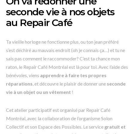
On va redonner une
seconde vie à nos objets
au Repair Café
Ta vieille horloge ne fonctionne plus, ou ton jean préféré
s’est déchiré au mauvais endroit (oh je connais ça…) et tu ne
sais pas comment le raccommoder? C’est ta chance mon
raton, le Repair Café Montréal est là pour toi. Avec l’aide des
bénévoles, viens
apprendre à faire tes propres
réparations
, et découvre le plaisir de donner une
seconde
vie à un objet ou un vêtement
!
Cet atelier participatif est organisé par Repair Café
Montréal, avec la collaboration de l’organisme Solon
Collectif et son Espace des Possibles. Le service
gratuit et