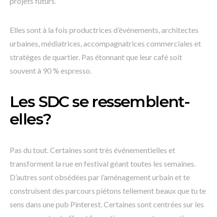
projets futurs.
Elles sont à la fois productrices d’événements, architectes
urbaines, médiatrices, accompagnatrices commerciales et
stratèges de quartier. Pas étonnant que leur café soit
souvent à 90 % espresso.
Les SDC se ressemblent-
elles?
Pas du tout. Certaines sont très événementielles et
transforment la rue en festival géant toutes les semaines.
D’autres sont obsédées par l’aménagement urbain et te
construisent des parcours piétons tellement beaux que tu te
sens dans une pub Pinterest. Certaines sont centrées sur les