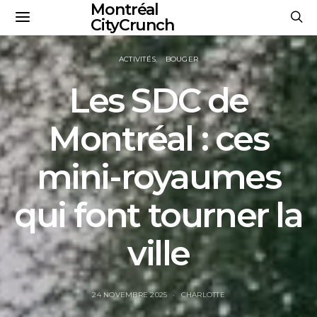
Montréal
CityCrunch
ACTIVITÉS
BOUGER
Les SDC de
Montréal : ces
mini-royaumes
qui font tourner la
ville
24 NOVEMBRE 2025
CHARLOTTE