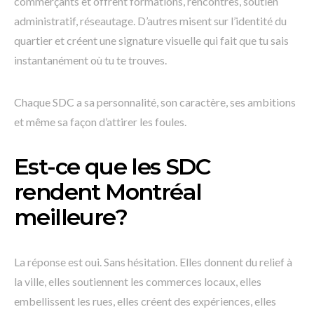
commerçants et offrent formations, rencontres, soutien
administratif, réseautage. D’autres misent sur l’identité du
quartier et créent une signature visuelle qui fait que tu sais
instantanément où tu te trouves.
Chaque SDC a sa personnalité, son caractère, ses ambitions
et même sa façon d’attirer les foules.
Est-ce que les SDC
rendent Montréal
meilleure?
La réponse est oui. Sans hésitation. Elles donnent du relief à
la ville, elles soutiennent les commerces locaux, elles
embellissent les rues, elles créent des expériences, elles