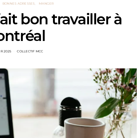
BONNES ADRESSES
MANGER
fait bon travailler à
ntréal
ER 2025
COLLECTIF MCC