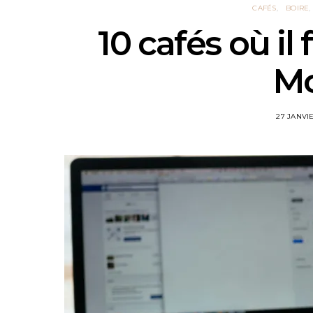
CAFÉS
BOIRE
10 cafés où il 
Mo
27 JANVI