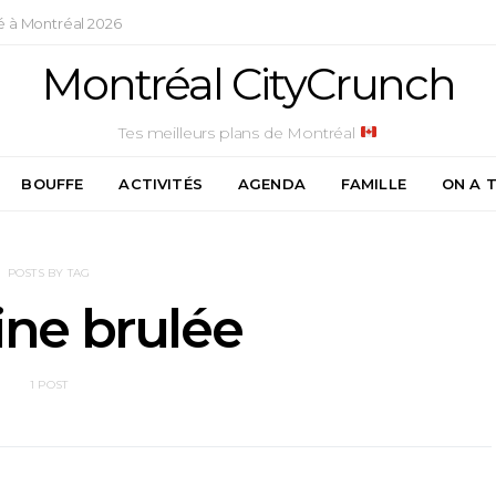
é à Montréal 2026
Montréal CityCrunch
Tes meilleurs plans de Montréal
BOUFFE
ACTIVITÉS
AGENDA
FAMILLE
ON A 
POSTS BY TAG
aine brulée
1 POST