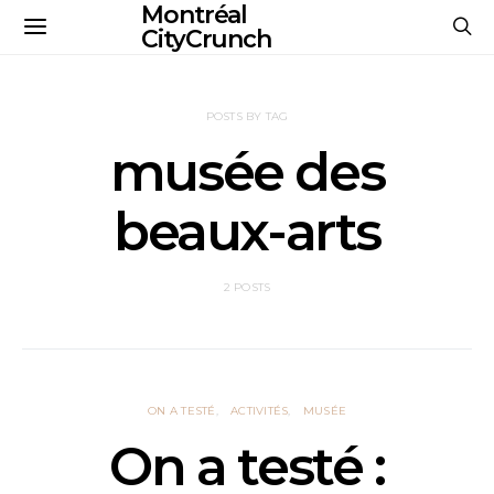
Montréal
CityCrunch
POSTS BY TAG
musée des
beaux-arts
2 POSTS
ON A TESTÉ
ACTIVITÉS
MUSÉE
On a testé :