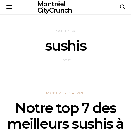
Montréal
CityCrunch
POSTS BY TAG
sushis
1 POST
MANGER
RESTAURANT
Notre top 7 des
meilleurs sushis à