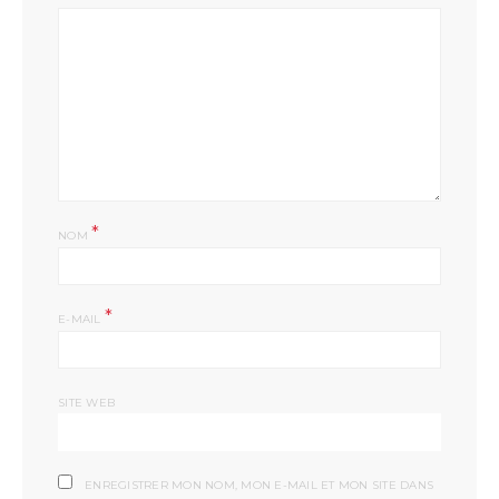
*
NOM
*
E-MAIL
SITE WEB
ENREGISTRER MON NOM, MON E-MAIL ET MON SITE DANS