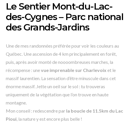
Le Sentier Mont-du-Lac-
des-Cygnes –
Parc national
des Grands-Jardins
Une de mes randonnées préférée pour voir les couleurs au
Québec. Une ascension de 4 km principalement en forêt,
puis, après avoir monté de noooombreuses marches, la
récompense : une
vue imprenable sur Charlevoix
et le
massif laurentien. La sensation d’être minuscule dans cet
énorme massif. Jette un oeil sur le sol : tu trouveras
uniquement de la végétation que l’on trouve en haute
montagne.
Mon conseil : redescendre par
la boucle de 11.5km du Lac
Pioui
, la nature y est encore plus belle !