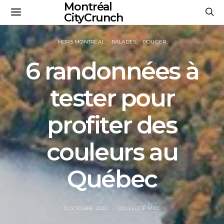
Montréal
CityCrunch
HORS MONTRÉAL
BALADES
BOUGER
6 randonnées à
tester pour
profiter des
couleurs au
Québec
3 OCTOBRE 2022
COLLECTIF MCC