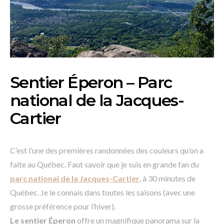
Sentier Éperon – Parc
national de la Jacques-
Cartier
C’est l’une des premières randonnées des couleurs qu’on a
faite au Québec. Faut savoir que je suis en grande fan du
parc national de la Jacques-Cartier
, à 30 minutes de
Québec. Je le connais dans toutes les saisons (avec une
grosse préférence pour l’hiver).
Le sentier Éperon
offre un magnifique panorama sur la