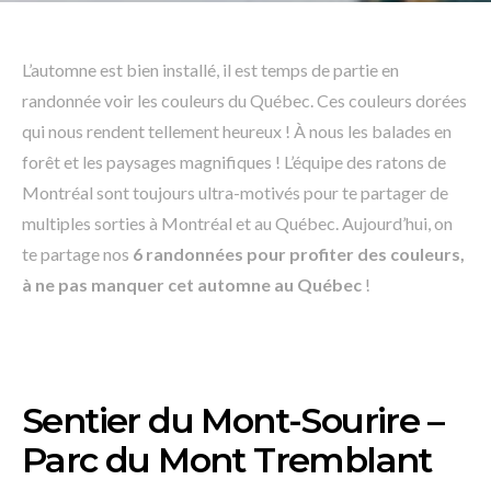
L’automne est bien installé, il est temps de partie en
randonnée voir les couleurs du Québec. Ces couleurs dorées
qui nous rendent tellement heureux ! À nous les balades en
forêt et les paysages magnifiques ! L’équipe des ratons de
Montréal sont toujours ultra-motivés pour te partager de
multiples sorties à Montréal et au Québec. Aujourd’hui, on
te partage nos
6 randonnées pour profiter des couleurs,
à ne pas manquer cet automne au Québec
!
Sentier du Mont-Sourire –
Parc du Mont Tremblant