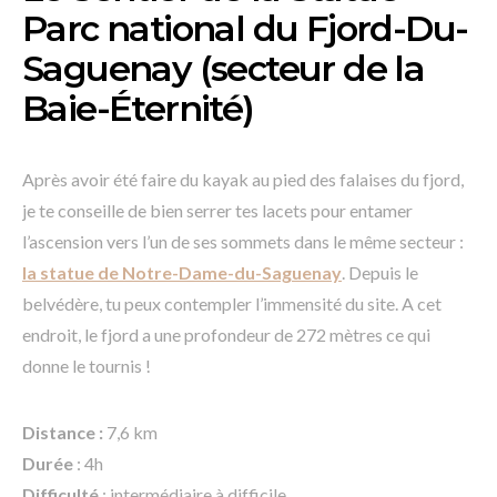
Parc national du Fjord-Du-
Saguenay (secteur de la
Baie-Éternité)
Après avoir été faire du kayak au pied des falaises du fjord,
je te conseille de bien serrer tes lacets pour entamer
l’ascension vers l’un de ses sommets dans le même secteur :
la statue de Notre-Dame-du-Saguenay
. Depuis le
belvédère, tu peux contempler l’immensité du site. A cet
endroit, le fjord a une profondeur de 272 mètres ce qui
donne le tournis !
Distance :
7,6 km
Durée
: 4h
Difficulté
: intermédiaire à difficile