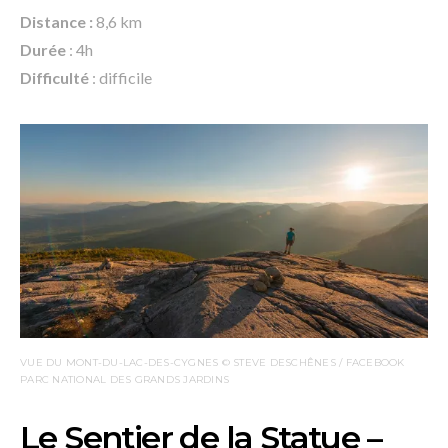
Distance :
8,6 km
Durée
: 4h
Difficulté
: difficile
VUE DU MONT-DU-LAC-DES-CYGNES © STEVE DESCHÊNES / FACEBOOK
PARC NATIONAL DES GRANDS JARDINS
Le Sentier de la Statue –