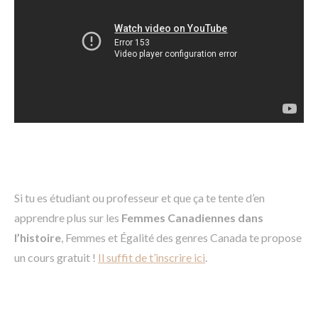
Si tu es étudiant ou professeur et que ça te tente d’en
apprendre plus sur les
Femmes Canadiennes dans
l’histoire
, Femmes et Égalité des genres Canada te propose
un cours gratuit !
Il suffit de t’inscrire ici
.