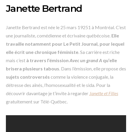
Janette Bertrand
Janette Bertrand est née le 25 mars 19251 à Montréal. C’est
une journaliste, comédienne et écrivaine québécoise.
Elle
travaille notamment pour Le Petit Journal, pour lequel
elle écrit une chronique féministe
. Sa carrière est riche
mais c’est
à travers l’émission
Avec un grand A
qu’elle
brisera plusieurs tabous
. Dans l’émission, elle propose des
sujets controversés
comme la violence conjugale, la
détresse des aînés, l’homosexualité et le sida. Pour la
découvrir davantage je t’invite à regarder
Janette et Filles
gratuitement sur Télé-Québec.