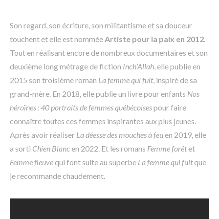
Son regard, son écriture, son militantisme et sa douceur
touchent et elle est nommée
Artiste pour la paix en 2012.
Tout en réalisant encore de nombreux documentaires et son
deuxième long métrage de fiction
Inch’Allah
, elle publie en
2015 son troisième roman
La femme qui fuit
, inspiré de sa
grand-mère. En 2018, elle publie un livre pour enfants
Nos
héroïnes : 40 portraits de femmes québécoises
pour faire
connaître toutes ces femmes inspirantes aux plus jeunes.
Après avoir réaliser
La déesse des mouches à feu
en 2019, elle
a sorti
Chien Blanc
en 2022. Et les romans
Femme forêt
et
Femme fleuve
qui font suite au superbe
La femme qui fuit
que
je recommande chaudement.