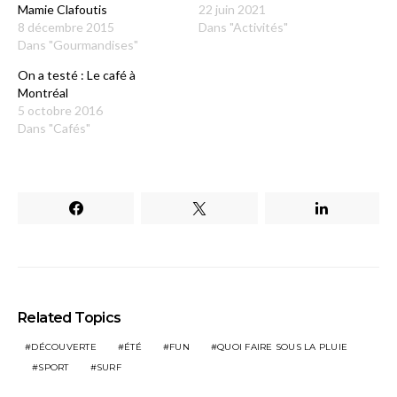
Mamie Clafoutis
22 juin 2021
8 décembre 2015
Dans "Activités"
Dans "Gourmandises"
On a testé : Le café à
Montréal
5 octobre 2016
Dans "Cafés"
Related Topics
DÉCOUVERTE
ÉTÉ
FUN
QUOI FAIRE SOUS LA PLUIE
SPORT
SURF