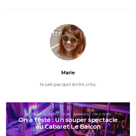
Marie
Je sais pas quoi écrire, criss.
BOUGER
ACTIVITÉS
FUN
MANGER
ON A TESTÉ
On a testé : Un souper spectacle
au Cabaret Le Balcon