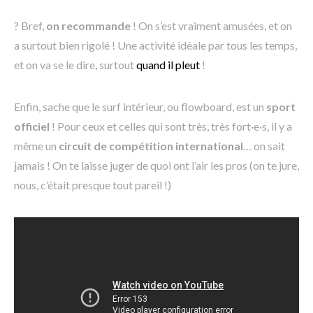
? Bref,
on recommande
! On s’est vraiment amusées, et on
a surtout bien rigolé ! Une activité idéale par tous les temps,
et on va se le dire, surtout
quand il pleut
!
Enfin, sache que le surf intérieur, ou flowboard, est un
sport
officiel
! Pour ceux et celles qui sont très, très fort·e·s, il y a
même un
circuit de compétition international
… on sait
jamais ! On te laisse juger de quoi ont l’air les pros (on te jure,
nous, c’était presque tout pareil !)