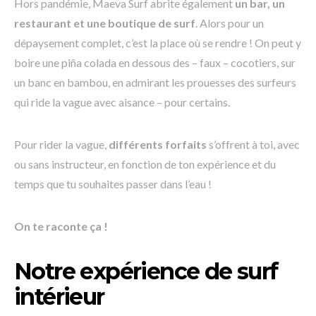
Hors pandémie, Maeva Surf abrite également
un bar, un
restaurant et une boutique de surf
. Alors pour un
dépaysement complet, c’est la place où se rendre ! On peut y
boire une piña colada en dessous des – faux – cocotiers, sur
un banc en bambou, en admirant les prouesses des surfeurs
qui ride la vague avec aisance – pour certains.
Pour rider la vague,
différents forfaits
s’offrent à toi, avec
ou sans instructeur, en fonction de ton expérience et du
temps que tu souhaites passer dans l’eau !
On te raconte ça !
Notre expérience de surf
intérieur