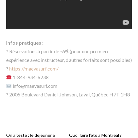
Infos pratiques :
? Réservations à partir de 59$ (pour une première
expérience avec instructeur, d’autres forfaits sont possibles)
?
https://maevasurf.com/
1-844-934-6238
info@maevasurf.com
? 2005 Boulevard Daniel-Johnson, Laval, Québec H7T 1H8
On a testé : le déjeuner à
Quoi faire l’été à Montréal ?