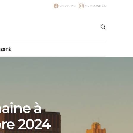
6K
J'AIME
4K
ABONNÉS
TESTÉ
maine à
bre 2024