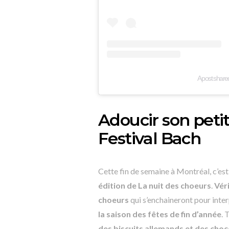
A post share
Adoucir son peti
Festival Bach
Cette fin de semaine à Montréal, c’est 
édition de La nuit des choeurs
.
Vér
choeurs
qui s’enchaineront pour inter
la saison des fêtes de fin d’année
. 
des biscuits allemands et des choc