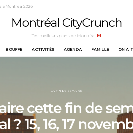
é à Montréal 2026
Montréal CityCrunch
Tes meilleurs plans de Montréal
BOUFFE
ACTIVITÉS
AGENDA
FAMILLE
ON A 
LA FIN DE SEMAINE
aire cette fin de se
l ? 15, 16, 17 novem