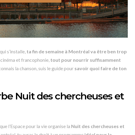
qui s’installe,
ta fin de semaine à Montréal va être ben trop
 cinéma et francophonie,
tout pour nourrir suffisamment
 connais la chanson, suis le guide pour
savoir quoi faire de ton
be Nuit des chercheuses et
que l’Espace pour la vie organise la
Nuit des chercheuses et
Montréal, tu auras le droit à un programme
idéal pour la