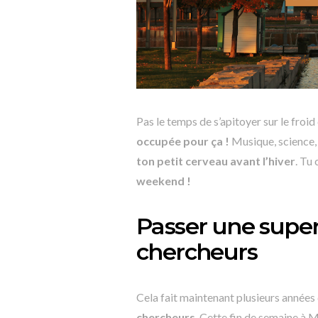
Pas le temps de s’apitoyer sur le froid 
occupée pour ça !
Musique, science,
ton petit cerveau avant l’hiver
. Tu
weekend !
Passer une super
chercheurs
Cela fait maintenant plusieurs années 
chercheurs
. Cette fin de semaine à 