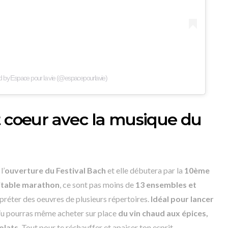
d by Espace pour la vie (@espacepourlavie)
t coeur avec la musique du
l’
ouverture du Festival Bach
et elle débutera par la
10ème
itable marathon
, ce sont pas moins de
13 ensembles et
préter des oeuvres de plusieurs répertoires.
Idéal pour lancer
Tu pourras même acheter sur place
du vin chaud aux épices,
olats
. Tout pour te réchauffer et apaiser ton esprit.