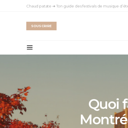
Chaud patate ➔ Ton guide des festivals de musique d’ét
SOUSCRIRE
Quoi f
Montréa