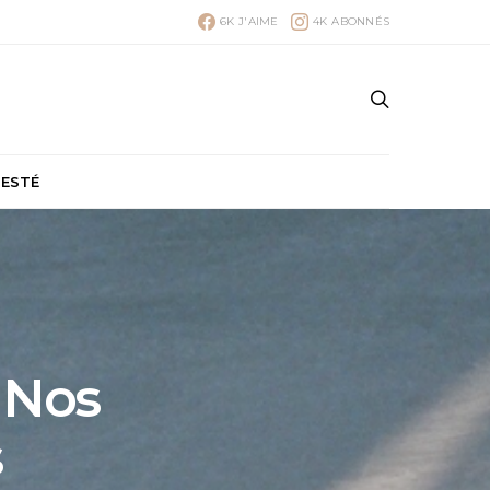
6K
J'AIME
4K
ABONNÉS
TESTÉ
 Nos
s