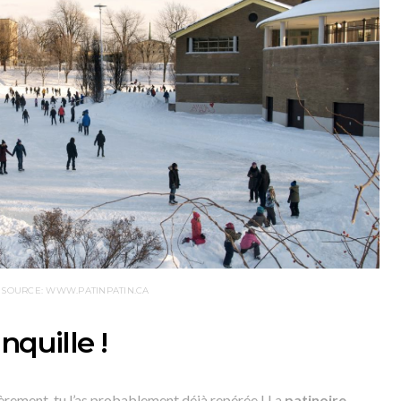
SOURCE: WWW.PATINPATIN.CA
nquille !
nièrement, tu l’as probablement déjà repérée ! La
patinoire