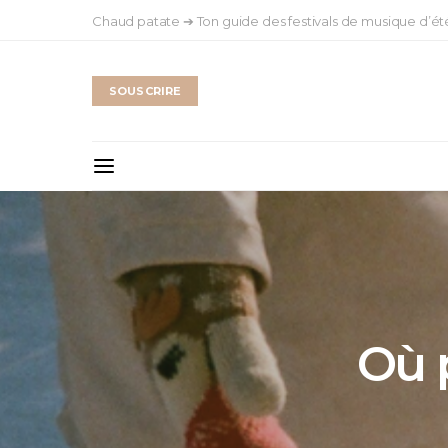
Chaud patate ➔ Ton guide des festivals de musique d’ét
SOUSCRIRE
Où 