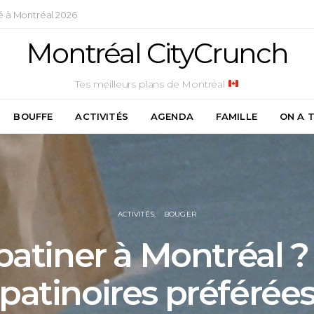
é à Montréal 2026
Montréal CityCrunch
Tes meilleurs plans de Montréal
BOUFFE
ACTIVITÉS
AGENDA
FAMILLE
ON A 
ACTIVITÉS
BOUGER
patiner à Montréal ?
patinoires préférée