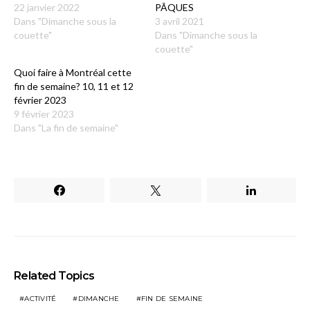
22 janvier 2022
PÂQUES
Dans "Dimanche sous la
3 avril 2021
couette"
Dans "Dimanche sous la
couette"
Quoi faire à Montréal cette
fin de semaine? 10, 11 et 12
février 2023
9 février 2023
Dans "La fin de semaine"
Related Topics
ACTIVITÉ
DIMANCHE
FIN DE SEMAINE