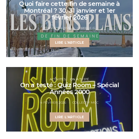
Quoi faire cette fin de semaine à
Montréal ? 30, 31 janvier et 1er
février 2026
29 JANVIER 2026
CAMILLE G.
LIRE L'ARTICLE
ACTIVITÉS
ON A TESTÉ
On a testé : Quiz Room – Spécial
Années 2000
4 FÉVRIER 2026
COLLECTIF MCC
LIRE L'ARTICLE