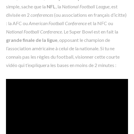
simple, sache que la
NFL
, la
National Football League
, est
divisée en 2
conferences
(ou associations en français d’icitte)
: la AFC ou
American Football Conference
et la NFC ou
National Football Conference
. Le Super Bowl est en fait la
grande finale de la ligue
, opposant le champion de
l’association américaine à celui de la nationale. Si tu ne
connais pas les règles du football, visionner cette courte
vidéo qui t’expliquera les bases en moins de 2 minutes :