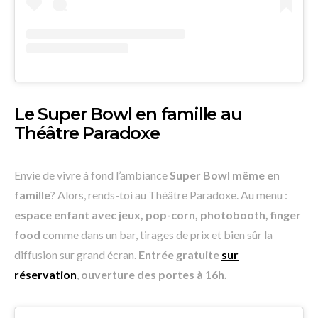
Le Super Bowl en famille au
Théâtre Paradoxe
Envie de vivre à fond l’ambiance
Super Bowl même en
famille
? Alors, rends-toi au Théâtre Paradoxe. Au menu :
espace enfant avec jeux, pop-corn, photobooth, finger
food
comme dans un bar, tirages de prix et bien sûr la
diffusion sur grand écran.
Entrée gratuite
sur
réservation
,
ouverture des portes à 16h.