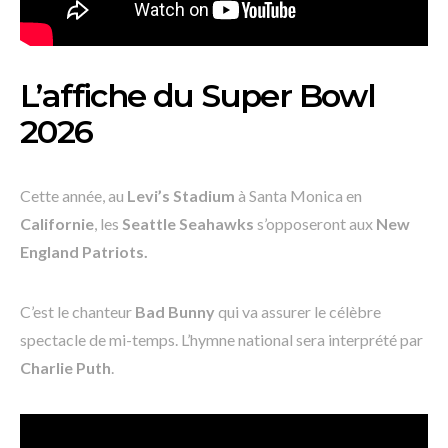
L’affiche du Super Bowl
2026
Cette année, au
Levi’s Stadium
à Santa Monica en
Californie
, les
Seattle Seahawks
s’opposeront aux
New
England Patriots.
C’est le chanteur
Bad Bunny
qui va assurer le célèbre
spectacle de mi-temps
. L’hymne national sera interprété par
Charlie Puth
.