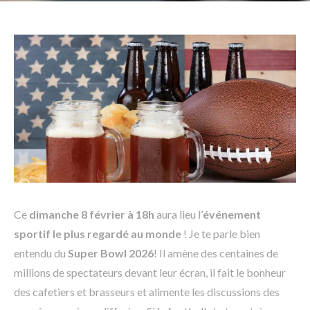
Ce
dimanche 8 février
à 18h
aura lieu l’
événement
sportif le plus regardé au monde
! Je te parle bien
entendu du
Super Bowl 2026
! Il amène des centaines de
millions de spectateurs devant leur écran, il fait le bonheur
des cafetiers et brasseurs et alimente les discussions des