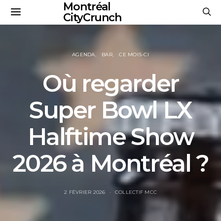
Montréal
CityCrunch
AGENDA
BAR
CE MOIS-CI
Où regarder
Super Bowl LX
Halftime Show
2026 à Montréal ?
2 FÉVRIER 2026
COLLECTIF MCC