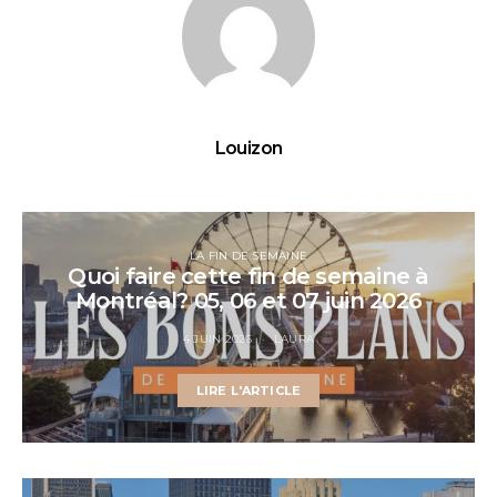
Louizon
LA FIN DE SEMAINE
Quoi faire cette fin de semaine à
Montréal? 05, 06 et 07 juin 2026
4 JUIN 2026
LAURA
LIRE L'ARTICLE