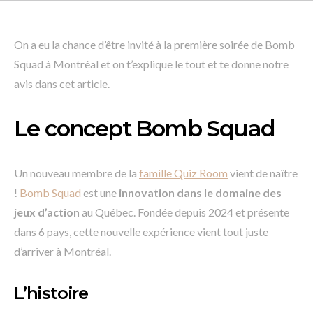
On a eu la chance d’être invité à la première soirée de Bomb
Squad à Montréal et on t’explique le tout et te donne notre
avis dans cet article.
Le concept Bomb Squad
Un nouveau membre de la
famille Quiz Room
vient de naître
!
Bomb Squad
est une
innovation dans le domaine des
jeux d’action
au Québec. Fondée depuis 2024 et présente
dans 6 pays, cette nouvelle expérience vient tout juste
d’arriver à Montréal.
L’histoire