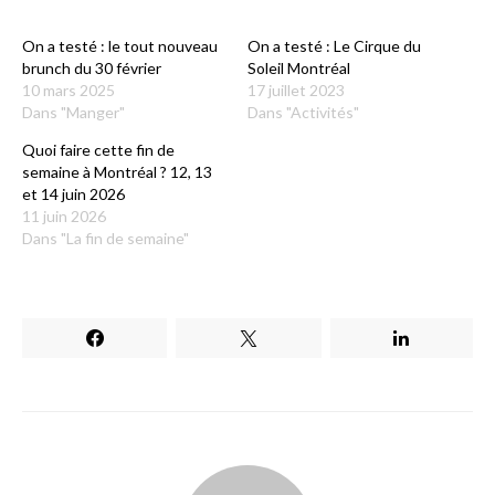
On a testé : le tout nouveau
On a testé : Le Cirque du
brunch du 30 février
Soleil Montréal
10 mars 2025
17 juillet 2023
Dans "Manger"
Dans "Activités"
Quoi faire cette fin de
semaine à Montréal ? 12, 13
et 14 juin 2026
11 juin 2026
Dans "La fin de semaine"