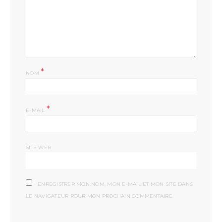
*
NOM
*
E-MAIL
SITE WEB
ENREGISTRER MON NOM, MON E-MAIL ET MON SITE DANS
LE NAVIGATEUR POUR MON PROCHAIN COMMENTAIRE.