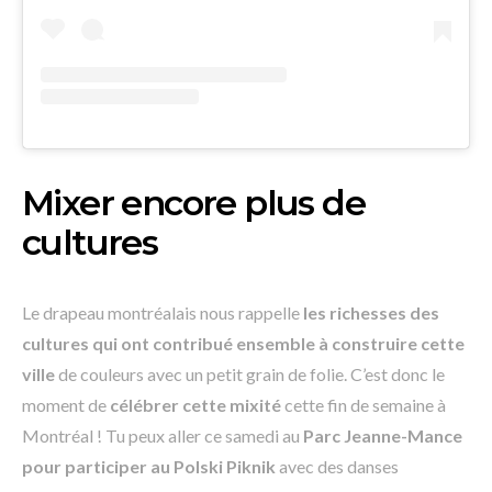
Mixer encore plus de
cultures
Le drapeau montréalais nous rappelle
les richesses des
cultures
qui ont contribué ensemble à construire cette
ville
de couleurs avec un petit grain de folie. C’est donc le
moment de
célébrer cette mixité
cette fin de semaine à
Montréal ! Tu peux aller ce samedi au
Parc Jeanne-Mance
pour participer au Polski Piknik
avec des danses