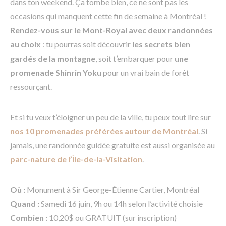
dans ton weekend. Ça tombe bien, ce ne sont pas les
occasions qui manquent cette fin de semaine à Montréal !
Rendez-vous sur le Mont-Royal avec deux randonnées
au choix
: tu pourras soit découvrir
les secrets bien
gardés de la montagne
, soit t’embarquer pour
une
promenade Shinrin Yoku
pour un vrai bain de forêt
ressourçant.
Et si tu veux t’éloigner un peu de la ville, tu peux tout lire sur
nos 10 promenades préférées autour de Montréal
. Si
jamais, une randonnée guidée gratuite est aussi organisée au
parc-nature de l’Île-de-la-Visitation
.
Où :
Monument à Sir George-Étienne Cartier, Montréal
Quand :
Samedi 16 juin, 9h ou 14h selon l’activité choisie
Combien :
10,20$ ou GRATUIT (sur inscription)