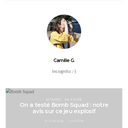
Camille G.
Incognito ;-)
ACTIVITÉS
ON A TESTÉ
On a testé Bomb Squad : notre
avis sur ce jeu explosif
10 JUIN 2026
LOUIZON