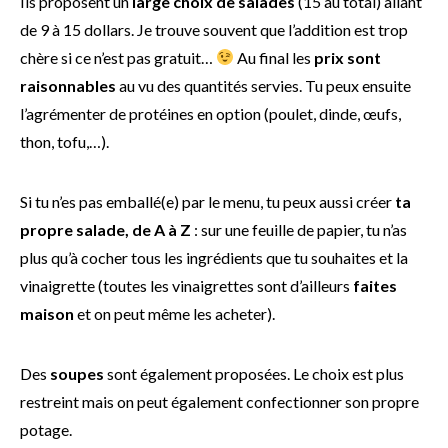
Ils proposent un
large choix de salades
(15 au total) allant
de 9 à 15 dollars. Je trouve souvent que l’addition est trop
chère si ce n’est pas gratuit…
Au final les
prix sont
raisonnables
au vu des quantités servies. Tu peux ensuite
l’agrémenter de protéines en option (poulet, dinde, œufs,
thon, tofu,…).
Si tu n’es pas emballé(e) par le menu, tu peux aussi créer
ta
propre salade, de A à Z
: sur une feuille de papier, tu n’as
plus qu’à cocher tous les ingrédients que tu souhaites et la
vinaigrette (toutes les vinaigrettes sont d’ailleurs
faites
maison
et on peut même les acheter).
Des
soupes
sont également proposées. Le choix est plus
restreint mais on peut également confectionner son propre
potage.