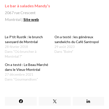
Le bar à salades Mandy’s
2067 rue Crescent
Montréal |
Site web
Le P’tit Rustik : le brunch
On a testé : les généreux
savoyard de Montréal
sandwichs du Café Santropol
28 février 2018
29 août 2023
Dans "Où bruncher à
Dans "Boire"
Montréal ?"
On a testé : Le Beau Marché
dans le Vieux-Montréal
27 décembre 2021
Dans "Gourmandises"