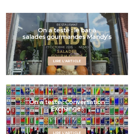
RESTAURANT
On a testé : le bar à
salades gourmandes Mandy’s
27 OCTOBRE 2015
NEMO
LIRE L'ARTICLE
ACTIVITÉS
On a testé : Conversation
Exchange !
24 NOVEMBRE 2015
NEMO
LIRE L'ARTICLE