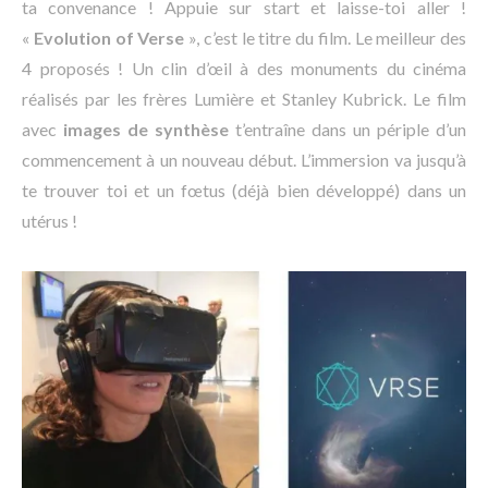
ta convenance ! Appuie sur start et laisse-toi aller !
«
Evolution of Verse
», c’est le titre du film. Le meilleur des
4 proposés ! Un clin d’œil à des monuments du cinéma
réalisés par les frères Lumière et Stanley Kubrick. Le film
avec
images de synthèse
t’entraîne dans un périple d’un
commencement à un nouveau début. L’immersion va jusqu’à
te trouver toi et un fœtus (déjà bien développé) dans un
utérus !