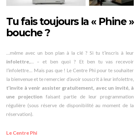
Tu fais toujours la « Phine »
bouche ?
…même avec un bon plan à la clé ? Si tu t’inscris à leur
infolettre
,… – et ben quoi ? Et ben tu vas recevoir
l’infolettre… Mais pas que ! Le Centre Phi pour te souhaiter
la bienvenue et te remercier d’avoir souscrit à leur infolettre,
t’invite à venir assister gratuitement, avec un invité, à
une projection
faisant partie de leur programmation
régulière (sous réserve de disponibilité au moment de la
réservation).
Le Centre Phi