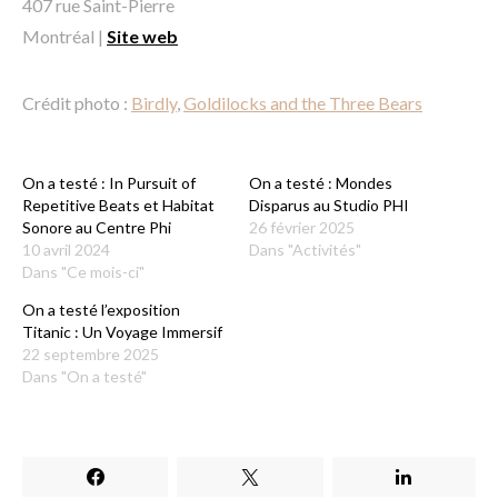
407 rue Saint-Pierre
Montréal |
Site web
Crédit photo :
Birdly
,
Goldilocks and the Three Bears
On a testé : In Pursuit of
On a testé : Mondes
Repetitive Beats et Habitat
Disparus au Studio PHI
Sonore au Centre Phi
26 février 2025
10 avril 2024
Dans "Activités"
Dans "Ce mois-ci"
On a testé l’exposition
Titanic : Un Voyage Immersif
22 septembre 2025
Dans "On a testé"