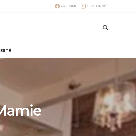
6K
J'AIME
4K
ABONNÉS
TESTÉ
à Mamie