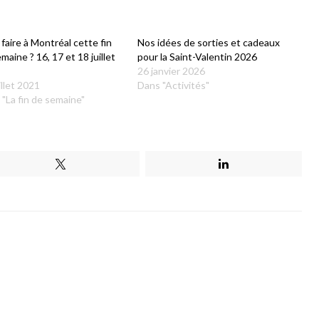
faire à Montréal cette fin
Nos idées de sorties et cadeaux
maine ? 16, 17 et 18 juillet
pour la Saint-Valentin 2026
1
26 janvier 2026
illet 2021
Dans "Activités"
"La fin de semaine"