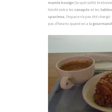
mamie kouign
(la spécialité bretonne
hésité entre les
canapés
et les
tables
spacieux
, l’espace n’a pas été chargé.
pas d’heures quand on a la
gourmand