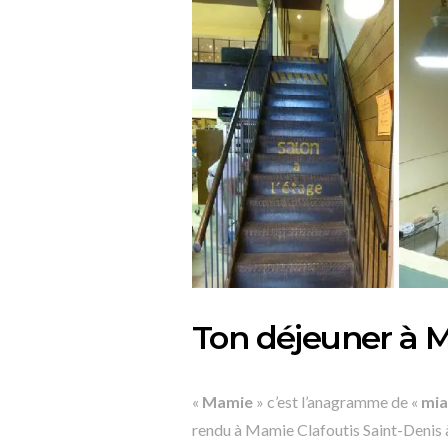
Ton déjeuner à M
«
Mamie
» c’est l’anagramme de «
mi
rendu à Mamie Clafoutis Saint-Denis à