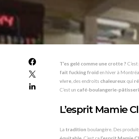
T’es gelé comme une crotte ?
C’est 
fait fucking froid
en hiver à Montréal 
vivre
, des endroits
chaleureux
qui
r
C’est un
café-boulangerie-pâtisser
L’esprit Mamie Cl
La
tradition
boulangère. Des produit
équitable
. C’est ça
l’esprit Mamie C