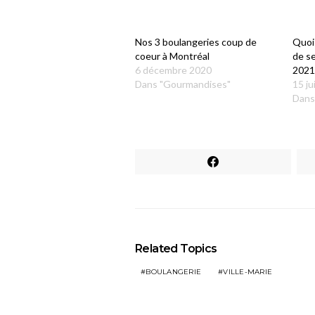
Nos 3 boulangeries coup de
Quoi 
coeur à Montréal
de se
6 décembre 2020
202
Dans "Gourmandises"
15 ju
Dans 
Related Topics
BOULANGERIE
VILLE-MARIE