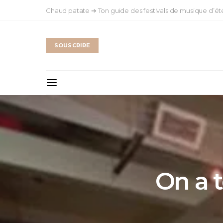
Chaud patate ➔ Ton guide des festivals de musique d’ét
SOUSCRIRE
On a t