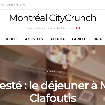
é à Montréal 2026
Montréal CityCrunch
Tes meilleurs plans de Montréal
BOUFFE
ACTIVITÉS
AGENDA
FAMILLE
ON A 
GOURMANDISES
esté : le déjeuner 
Clafoutis