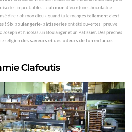
noiseries improbables : «
oh mon dieu
» (une chocolatine
ensé dire « oh mon dieu » quand tu le manges
tellement c’est
es !
Six boulangerie-pâtisseries
ont été ouvertes : preuve
c Joseph et Nicolas, un Boulanger et un Pâtissier. Des prêches
ne religion
des saveurs et des odeurs de ton enfance
.
mie Clafoutis