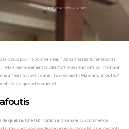
8 DÉCEMBRE 2015
NEMO
pas chaud pour la pompe à eau ? Jamais assez tu l’entendras :
il
! Mais heureusement la ville t’offre des endroits où il fait
bon
échauffent
ton petit
cœur
. Tu connais-tu
Mamie Clafoutis
?
ie
et c’est là que je t’emmène !
afoutis
s de
qualité
. Une fabrication
artisanale
. Du commerce
lafoutis
. C’est comme des mousses au chocolat dans des pots