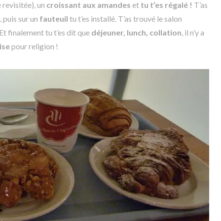
 revisitée), un
croissant aux amandes
et
tu t’es régalé !
T’as
, puis sur un
fauteuil
tu t’es installé. T’as trouvé le salon
 Et finalement tu t’es dit que
déjeuner, lunch, collation
, il n’y a
ise
pour religion !