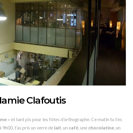
amie Clafoutis
ame
» et tant pis pour les fôtes d’orthographe. Ce matin tu t’es
 9h00, t’as pris un verre de
lait
, un
café
, une
chocolatine
, un