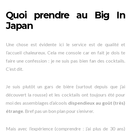
Quoi prendre au Big In
Japan
Une chose est évidente ici le service est de qualité et
l’accueil chaleureux. Cela me console car en fait je dois te
faire une confession : je ne suis pas bien fan des cocktails.
C’est dit.
Je suis plutôt un gars de bière (surtout depuis que j’ai
découvert la rousse) et les cocktails ont toujours été pour
moi des assemblages d’alcools
dispendieux au goût (très)
étrange
. Bref pas un bon plan pour s’enivrer.
Mais avec l’expérience (comprendre : j’ai plus de 30 ans)