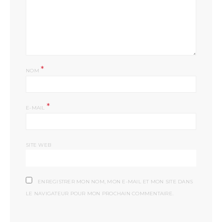
*
NOM
*
E-MAIL
SITE WEB
ENREGISTRER MON NOM, MON E-MAIL ET MON SITE DANS
LE NAVIGATEUR POUR MON PROCHAIN COMMENTAIRE.