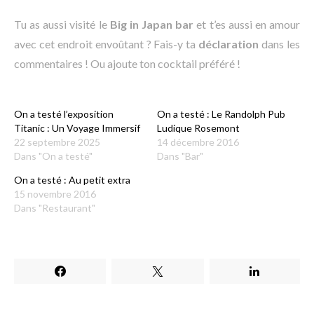
Tu as aussi visité le
Big in Japan bar
et t’es aussi en amour
avec cet endroit envoûtant ? Fais-y ta
déclaration
dans les
commentaires ! Ou ajoute ton cocktail préféré !
On a testé l’exposition
On a testé : Le Randolph Pub
Titanic : Un Voyage Immersif
Ludique Rosemont
22 septembre 2025
14 décembre 2016
Dans "On a testé"
Dans "Bar"
On a testé : Au petit extra
15 novembre 2016
Dans "Restaurant"