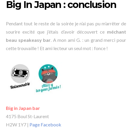
Big In Japan : conclusion
Pendant tout le reste de la soirée je n’ai pas pu m’arrêter de
sourire excité que j’étais d’avoir découvert ce
méchant
beau speakeasy bar
. A mon ami G. : un grand merci pour
cette trouvaille ! Et ami lecteur un seul mot : fonce !
Big in Japan bar
4175 Boul St-Laurent
H2W 1Y7 |
Page Facebook