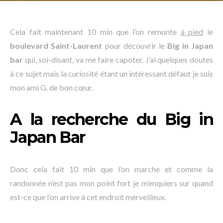
Cela fait maintenant 10 min que l’on remonte
à pied
le
boulevard Saint-Laurent
pour découvrir le
Big in Japan
bar
qui, soi-disant, va me faire capoter. J’ai quelques doutes
à ce sujet mais la curiosité étant un intéressant défaut je suis
mon ami G. de bon cœur.
A la recherche du Big in
Japan Bar
Donc cela fait 10 min que l’on marche et comme la
randonnée n’est pas mon point fort je m’enquiers sur quand
est-ce que l’on arrive à cet endroit merveilleux.