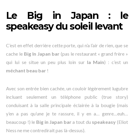
Le Big in Japan : le
speakeasy du soleil levant
C’est en effet derrière cette porte, qui n’a l’air de rien, que se
cache le
Big In Japan bar
(pas le restaurant « grand frère »
qui lui se situe un peu plus loin sur
la Main
) : c’est un
méchant beau bar
!
Avec son entrée bien cachée, un couloir légèrement lugubre
incluant seulement un téléphone public (true story)
conduisant à la salle principale éclairée à la bougie (mais
y’en a pas qu’une je te rassure, il y en a… genre…euh…
beaucoup !) le
Big in Japan bar
a tout du
speakeasy
(Eliot
Ness ne me contredirait pas là-dessus).