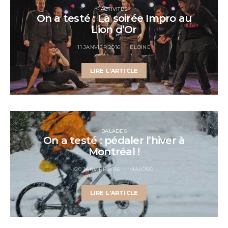
ACTIVITÉS
On a testé : La soirée Impro au
Lion d’Or
11 JANVIER 2016
ELOINE
LIRE L'ARTICLE
BALADES
On a testé : pédaler l’hiver à
Montréal !
20 JANVIER 2016
MALOSO
LIRE L'ARTICLE