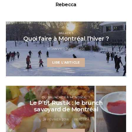
Rebecca
BALADES
Quoi faire à Montréal l’hiver ?
10 JANVIER 2018
LISA
LIRE L'ARTICLE
OÙ BRUNCHER À MONTRÉAL ?
Le P’tit Rustik : le brunch
savoyard de Montréal
28 FÉVRIER 2018
REBECCA