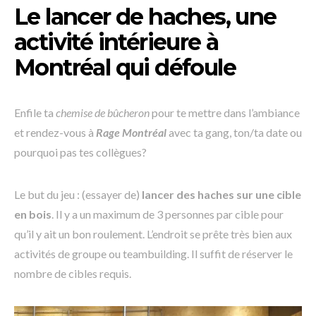
Le lancer de haches, une
activité intérieure à
Montréal qui défoule
Enfile ta
chemise de bûcheron
pour te mettre dans l’ambiance
et rendez-vous à
Rage Montréal
avec ta gang, ton/ta date ou
pourquoi pas tes collègues?
Le but du jeu : (essayer de)
lancer des haches sur une cible
en bois
. Il y a un maximum de 3 personnes par cible pour
qu’il y ait un bon roulement. L’endroit se prête très bien aux
activités de groupe ou teambuilding. Il suffit de réserver le
nombre de cibles requis.