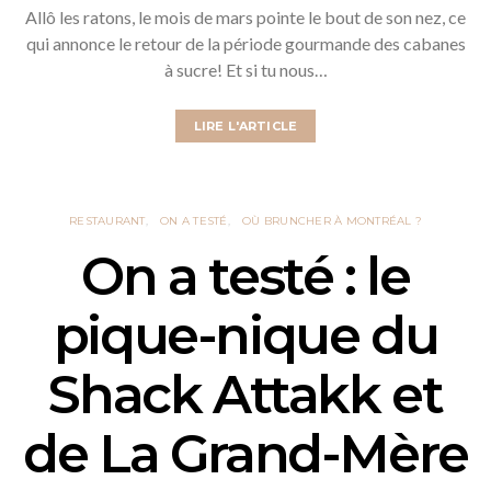
Allô les ratons, le mois de mars pointe le bout de son nez, ce
qui annonce le retour de la période gourmande des cabanes
à sucre! Et si tu nous…
LIRE L'ARTICLE
RESTAURANT
ON A TESTÉ
OÙ BRUNCHER À MONTRÉAL ?
On a testé : le
pique-nique du
Shack Attakk et
de La Grand-Mère