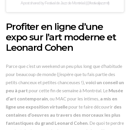
A post shared by Festival de Jazz de Montréal (@festivaljazzmtl)
Profiter en ligne d’une
expo sur l’art moderne et
Leonard Cohen
Parce que c’est un weekend un peu plus long que d’habitude
pour beaucoup de monde (j’espère que tu fais partie des
petits chanceux et petites chanceuses !),
voici un conseil un
peu à part
pour cette fin de semaine à Montréal. Le
Musée
d’art contemporain
, ou MAC pour les intimes,
a mis en
ligne une exposition virtuelle
pour te faire découvrir
des
centaines d’oeuvres au travers des morceaux les plus
fantastiques du grand Leonard Cohen
. De quoi te perdre