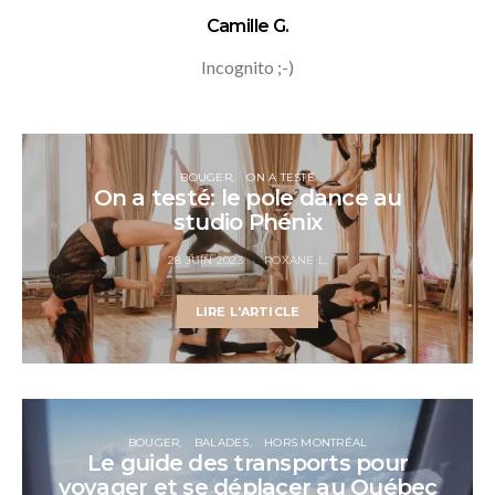
Camille G.
Incognito ;-)
BOUGER
ON A TESTÉ
On a testé: le pole dance au
studio Phénix
28 JUIN 2023
ROXANE L.
LIRE L'ARTICLE
BOUGER
BALADES
HORS MONTRÉAL
Le guide des transports pour
voyager et se déplacer au Québec