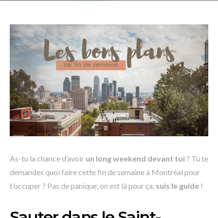
As-tu la chance d’avoir
un long weekend devant toi
? Tu te
demandes quoi faire cette fin de semaine à Montréal pour
t’occuper ? Pas de panique, on est là pour ça,
suis le guide
!
Sauter dans le Saint-