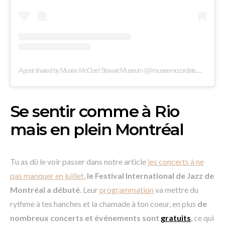
A post shared by Musée McCord Stewart Museum (@museemccordstewart)
Se sentir comme à Rio
mais en plein Montréal
Tu as dû le voir passer dans notre article
les concerts à ne
pas manquer en juillet
,
le Festival International de Jazz de
Montréal a débuté
. Leur
programmation
va mettre du
rythme à tes hanches et la chamade à ton coeur, en plus
de
nombreux concerts et événements sont
gratuits
, ce qui