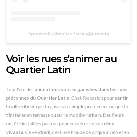
A post shared by Marché des Possibles (@marchedp)
Voir les rues s’animer au
Quartier Latin
Tout l’été des
animations sont organisées dans les rues
piétonnes du Quartier Latin
. C’est l’occasion pour
sentir
la ville vibrer
que tu passes en simple promeneur ou que tu
t’installes en terrasse ou sur le mobilier urbain. Des fleurs
ont été installées partout pour encadrer cette
scène
vivante
. Ce vendredi, c’est une troupe de cirque à vélo et en