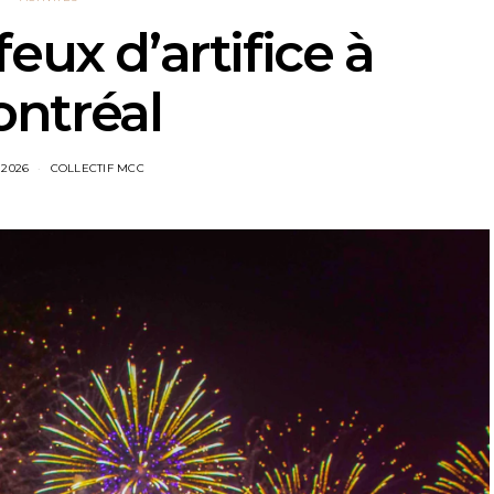
feux d’artifice à
ntréal
 2026
COLLECTIF MCC