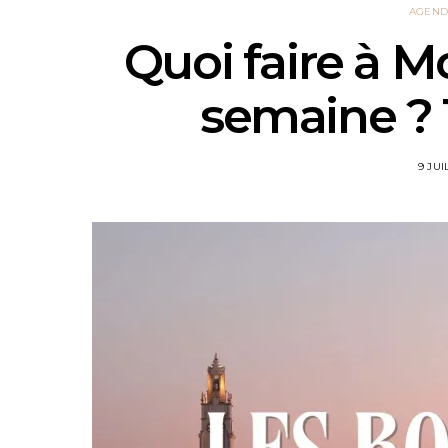
AGEND
Quoi faire à M
semaine ? 10
9 JUI