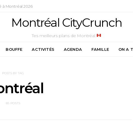
é à Montréal 2026
Montréal CityCrunch
Tes meilleurs plans de Montréal
BOUFFE
ACTIVITÉS
AGENDA
FAMILLE
ON A 
POSTS BY TAG
ntréal
85 POSTS