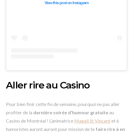
View this post on Instagram
Aller rire au Casino
Pour bien finir cette fin de semaine, pourquoi ne pas aller
profiter de la
dernière soirée d’humour gratuite
au
Casino de Montréal ! L’animatrice
Magali St Vincent
et 6
humoristes auront auront pour mission de te
faire rire à en