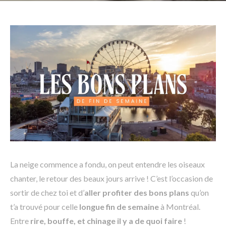
La neige commence a fondu, on peut entendre les oiseaux
chanter, le retour des beaux jours arrive ! C’est l’occasion de
sortir de chez toi et d’
aller profiter des bons plans
qu’on
t’a trouvé pour celle
longue fin de semaine
à Montréal.
Entre
rire, bouffe, et chinage il y a de quoi faire
!