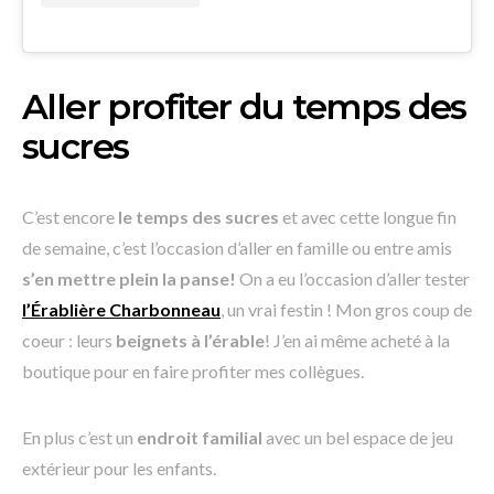
Aller profiter du temps des
sucres
C’est encore
le temps des sucres
et avec cette longue fin
de semaine, c’est l’occasion d’aller en famille ou entre amis
s’en mettre plein la panse!
On a eu l’occasion d’aller tester
l’Érablière Charbonneau
, un vrai festin ! Mon gros coup de
coeur : leurs
beignets à l’érable
! J’en ai même acheté à la
boutique pour en faire profiter mes collègues.
En plus c’est un
endroit familial
avec un bel espace de jeu
extérieur pour les enfants.