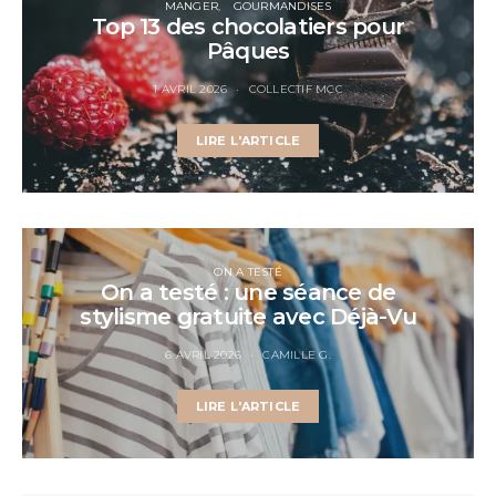
MANGER
GOURMANDISES
Top 13 des chocolatiers pour
Pâques
1 AVRIL 2026
COLLECTIF MCC
LIRE L'ARTICLE
ON A TESTÉ
On a testé : une séance de
stylisme gratuite avec Déjà-Vu
6 AVRIL 2026
CAMILLE G.
LIRE L'ARTICLE