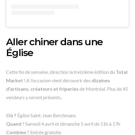
Aller chiner dans une
Église
Cette fin de semaine, direction la treizième édition du
Total
Market
! A l’occasion vient découvrir des
dizaines
d’artisans, créateurs et friperies
de Montréal. Plus de 45
vendeurs y seront présents.
Où ?
Église Saint-Jean Berchmans
Quand
? Samedi 4 avril et dimanche 5 avril de 11h à 17h
Combien
? Entrée gratuite