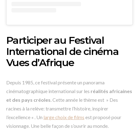
Participer au Festival
International de cinéma
Vues d’Afrique
Depuis 1985, ce festival présente un panorama
cinématographique international sur les
réalités africaines
et des pays créoles
. Cette année le thème est » Des
racines à la relève: transmettre l’histoire, inspirer
l’excellence « . Un
large choix de films
est proposé pour
visionnage. Une belle façon de s’ouvrir au monde.