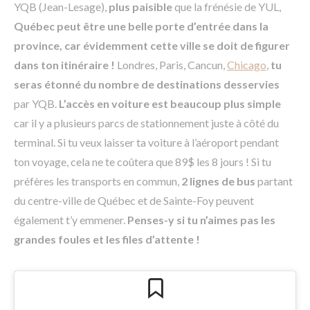
YQB (Jean-Lesage),
plus paisible
que la frénésie de YUL,
Québec peut être une belle porte d’entrée dans la
province, car évidemment cette ville se doit de figurer
dans ton itinéraire !
Londres, Paris, Cancun,
Chicago
,
tu
seras étonné du nombre de destinations desservies
par YQB.
L’accès en voiture est beaucoup plus simple
car il y a plusieurs parcs de stationnement juste à côté du
terminal. Si tu veux laisser ta voiture à l’aéroport pendant
ton voyage, cela ne te coûtera que 89$ les 8 jours ! Si tu
préfères les transports en commun,
2 lignes de bus
partant
du centre-ville de Québec et de Sainte-Foy peuvent
également t’y emmener.
Penses-y si tu n’aimes pas les
grandes foules et les files d’attente !