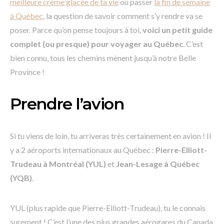
meilleure crème glacée de ta vie
ou passer
la fin de semaine
à Québec
, la question de savoir comment s’y rendre va se
poser. Parce qu’on pense toujours à toi,
voici un petit guide
complet (ou presque) pour voyager au Québec
. C’est
bien connu, tous les chemins mènent jusqu’à notre Belle
Province !
Prendre l’avion
Si tu viens de loin, tu arriveras très certainement en avion ! Il
y a 2 aéroports internationaux au Québec :
Pierre-Elliott-
Trudeau à Montréal (YUL)
et
Jean-Lesage à Québec
(YQB)
.
YUL (plus rapide que Pierre-Elliott-Trudeau), tu le connais
surement ! C’est l’une des plus grandes aérogares du Canada