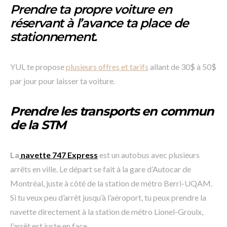
Prendre ta propre voiture en
réservant à l’avance ta place de
stationnement.
YUL te propose
plusieurs offres et tarifs
allant de 30$ à 50$
par jour pour laisser ta voiture.
Prendre les transports en commun
de la STM
La
navette 747 Express
est un autobus avec plusieurs
arrêts en ville. Le départ se fait à la gare d’Autocar de
Montréal, juste à côté de la station de métro Berri-UQAM.
Si tu veux peu d’arrêt jusqu’à l’aéroport, tu peux prendre la
navette directement à la station de métro Lionel-Groulx,
l’arrêt est juste en face.