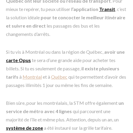
Québec ont leur société ou réseau de transport
. Pour
mieux te repérer, tu peux utiliser
l’application
Transit
, c’est
la solution idéale
pour te concocter le meilleur itinéraire
et suivre en direct
les passages des bus et les
changements d’arrêts.
Si tu vis à Montréal ou dans la région de Québec,
avoir une
carte Opus
te sera d’une grande aide pour acheter tes
billets. Si tu es seulement de passage,
il existe plusieurs
tarifs
à
Montréal
et à
Québec
qui te permettent d’avoir des
passages illimités 1 jour ou même les fins de semaine.
Bien sûre, pour les montréalais, la STM offre également
un
service de métro avec 4 lignes
qui parcourent une
majorité de l’île et même plus. Attention, depuis un an, un
système de zone
a été instauré sur la grille tarifaire.