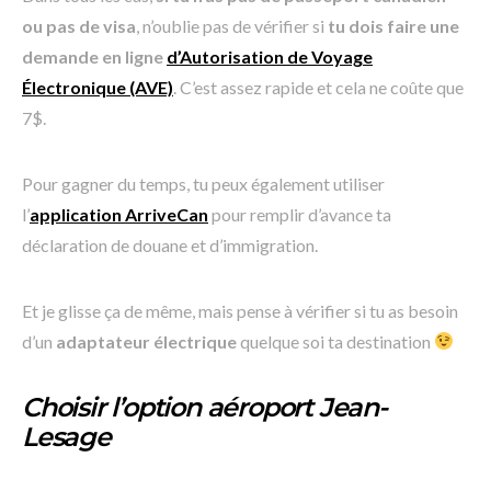
ou pas de visa
, n’oublie pas de vérifier si
tu dois faire une
demande en ligne
d’Autorisation de Voyage
Électronique (AVE)
. C’est assez rapide et cela ne coûte que
7$.
Pour gagner du temps, tu peux également utiliser
l’
application ArriveCan
pour remplir d’avance ta
déclaration de douane et d’immigration.
Et je glisse ça de même, mais pense à vérifier si tu as besoin
d’un
adaptateur électrique
quelque soi ta destination
Choisir l’option aéroport Jean-
Lesage