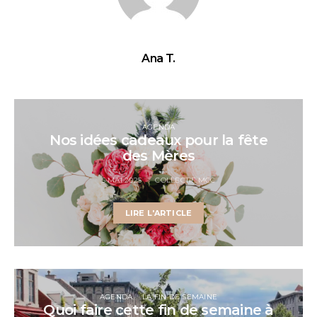
Ana T.
AGENDA
Nos idées cadeaux pour la fête
des Mères
5 MAI 2025
COLLECTIF MCC
LIRE L'ARTICLE
AGENDA
LA FIN DE SEMAINE
Quoi faire cette fin de semaine à