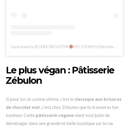
A post shared by BLONDE BISCUITERIE
MTL COOKIES (@blondebiscuiterie)
Le plus végan : Pâtisserie
Zébulon
Si pour toi, le cookie ultime, c’est le
classique aux brisures
de chocolat noir
, c’est chez Zébulon que tu trouveras ton
bonheur. Cette
pâtisserie végane
vient tout juste de
déménager dans une grande et belle boutique sur la rue