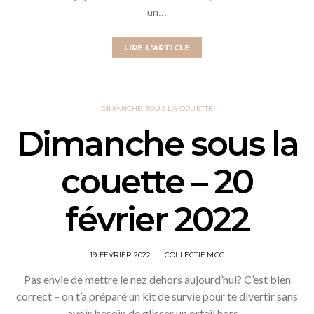
un…
LIRE L'ARTICLE
DIMANCHE SOUS LA COUETTE
Dimanche sous la
couette – 20
février 2022
19 FÉVRIER 2022
COLLECTIF MCC
Pas envie de mettre le nez dehors aujourd’hui? C’est bien
correct – on t’a préparé un kit de survie pour te divertir sans
avoir besoin de glisser un orteil hors…