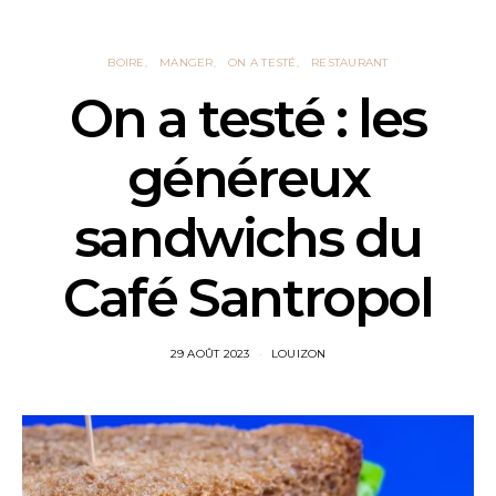
BOIRE
MANGER
ON A TESTÉ
RESTAURANT
On a testé : les
généreux
sandwichs du
Café Santropol
29 AOÛT 2023
LOUIZON