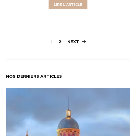
LIRE L'ARTICLE
Pagination
1
2
NEXT
des
publications
NOS DERNIERS ARTICLES