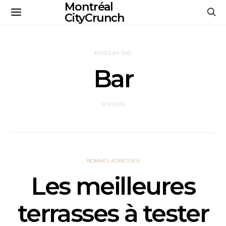
Montréal
CityCrunch
POSTS BY TAG
Bar
12 POSTS
BONNES ADRESSES
Les meilleures
terrasses à tester