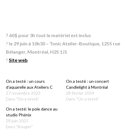
?
60$ pour 3h tout le matériel est inclus
?
le 29 juin à 10h30 – Tonic Atelier-Boutique, 1255 rue
Bélanger, Montréal, H2S 1J1
?
Site web
On a testé : un cours
On a testé : un concert
d’aquarelle aux Ateliers C
Candlelight à Montréal
27 novembre 2023
28 février 2024
Dans "On a testé"
Dans "On a testé"
On a testé: le pole dance au
studio Phénix
28 juin 2023
Dans "Bouger"