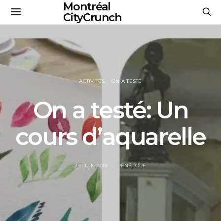
Montréal
CityCrunch
ACTIVITÉS
ON A TESTÉ
On a testé: Un
cours d’aquarelle
24 JUIN 2019
PÉNÉLOPE