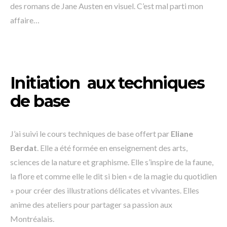
des romans de Jane Austen en visuel. C’est mal parti mon
affaire…
Initiation aux techniques
de base
J’ai suivi le cours techniques de base offert par
Eliane
Berdat
. Elle a été formée en enseignement des arts,
sciences de la nature et graphisme. Elle s’inspire de la faune,
la flore et comme elle le dit si bien « de la magie du quotidien
» pour créer des illustrations délicates et vivantes. Elles
anime des ateliers pour partager sa passion aux
Montréalais.