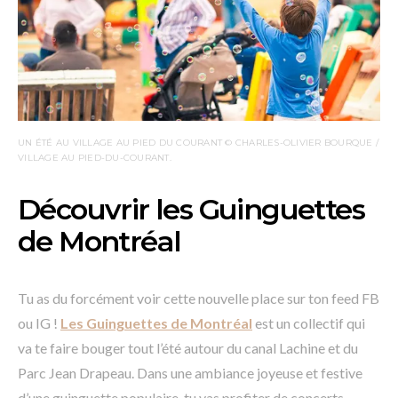
UN ÉTÉ AU VILLAGE AU PIED DU COURANT © CHARLES-OLIVIER BOURQUE /
VILLAGE AU PIED-DU-COURANT.
Découvrir les Guinguettes
de Montréal
Tu as du forcément voir cette nouvelle place sur ton feed FB
ou IG !
Les Guinguettes de Montréal
est un collectif qui
va te faire bouger tout l’été autour du canal Lachine et du
Parc Jean Drapeau. Dans une ambiance joyeuse et festive
d’une guinguette populaire, tu vas profiter de concerts,