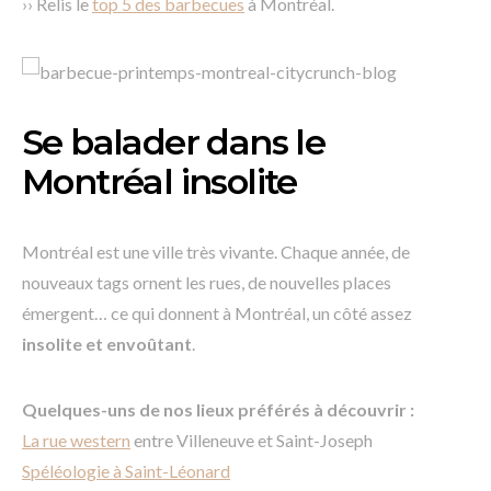
›› Relis le
top 5 des barbecues
à Montréal.
Se balader dans le
Montréal insolite
Montréal est une ville très vivante. Chaque année, de
nouveaux tags ornent les rues, de nouvelles places
émergent… ce qui donnent à Montréal, un côté assez
insolite et envoûtant
.
Quelques-uns de nos lieux préférés à découvrir :
La rue western
entre Villeneuve et Saint-Joseph
Spéléologie à Saint-Léonard