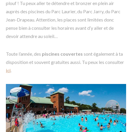
plouf ! Tu peux aller te détendre et bronzer en plein air
auprès des piscines du Parc Laurier, du Parc Jarry, du Parc
Jean-Drapeau. Attention, les places sont limitées donc
pense bien à consulter les horaires avant d’y aller et de
devoir attendre au soleil…
Toute l’année, des
piscines couvertes
sont également à ta
disposition et souvent gratuites aussi. Tu peux les consulter
ici
.