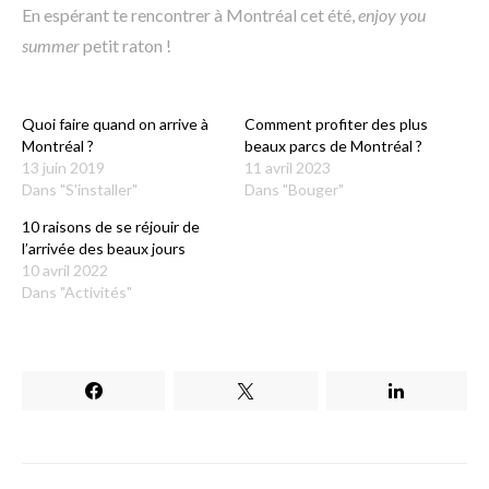
En espérant te rencontrer à Montréal cet été,
enjoy you
summer
petit raton !
Quoi faire quand on arrive à
Comment profiter des plus
Montréal ?
beaux parcs de Montréal ?
13 juin 2019
11 avril 2023
Dans "S'installer"
Dans "Bouger"
10 raisons de se réjouir de
l’arrivée des beaux jours
10 avril 2022
Dans "Activités"