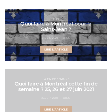
FUN
Quoi faire à Montréal pour la
Saint-Jean ?
21 JUIN 2021
ORLO
LIRE L'ARTICLE
LA FIN DE SEMAINE
Quoi faire à Montréal cette fin de
semaine ? 25, 26 et 27 juin 2021
23 JUIN 2021
ORLO
LIRE L'ARTICLE