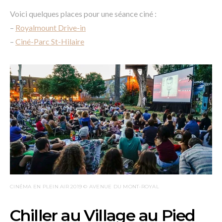
Voici quelques places pour une séance ciné :
–
Royalmount Drive-in
–
Ciné-Parc St-Hilaire
CINÉMA EN PLEIN AIR 2019 © AVENUE DU MONT-ROYAL
Chiller au Village au Pied