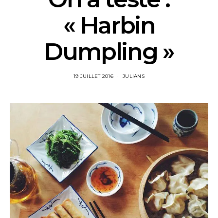
« Harbin
Dumpling »
19 JUILLET 2016
JULIANS