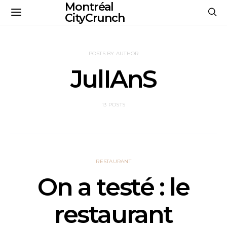
Montréal
CityCrunch
POSTS BY AUTHOR
JulIAnS
13 POSTS
RESTAURANT
On a testé : le
restaurant