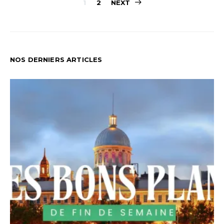
Pagination
1
2
NEXT
des
publications
NOS DERNIERS ARTICLES